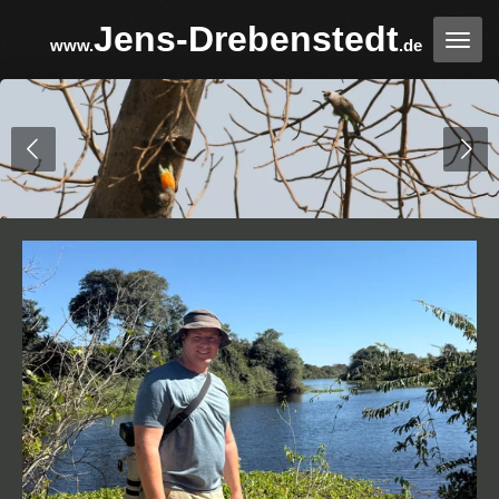
Zum
Jens-Drebenstedt
www.
.de
Hauptinhalt
springen