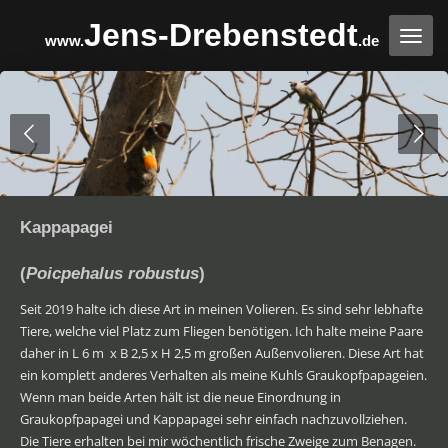
Zum
Jens-Drebenstedt
www.
.de
Hauptinhalt
springen
Kappapagei
(
Poicpehalus robustus
)
Seit 2019 halte ich diese Art in meinen Volieren. Es sind sehr lebhafte
Tiere, welche viel Platz zum Fliegen benötigen. Ich halte meine Paare
daher in L 6 m x B 2,5 x H 2,5 m großen Außenvolieren. Diese Art hat
ein komplett anderes Verhalten als meine Kuhls Graukopfpapageien.
Wenn man beide Arten hält ist die neue Einordnung in
Graukopfpapagei und Kappapagei sehr einfach nachzuvollziehen.
Die Tiere erhalten bei mir wöchentlich frische Zweige zum Benagen.